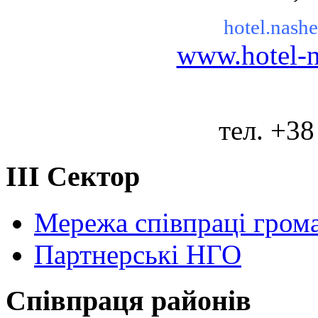
hotel.nas
www.hotel-n
тел. +38
ІІІ Сектор
Мережа співпраці грома
Партнерські НГО
Співпраця районів