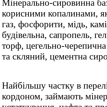
Мінерально-сировинна баз
корисними копалинами, як
газ, фосфорити, мідь, кам
будівельна, сапропель, ге
торф, цегельно-черепична
та скляний, цементна сир
Найбільшу частку в перелі
кордоном, займають міне
устаткування, нафта та про