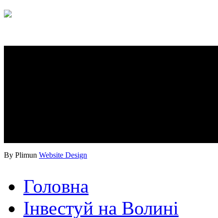
By Plimun
Website Design
Головна
Інвестуй на Волині