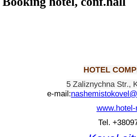
Booking hotel, conf.hall
HOTEL COMP
5 Zaliznychna Str., 
e-mail:
nashemistokovel@
www.hotel-
Tel. +380