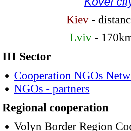
Kovel cit
Kiev
- distan
Lviv
- 170k
III Sector
Cooperation NGOs Netwo
NGOs - partners
Regional cooperation
Volyn Border Region Coo