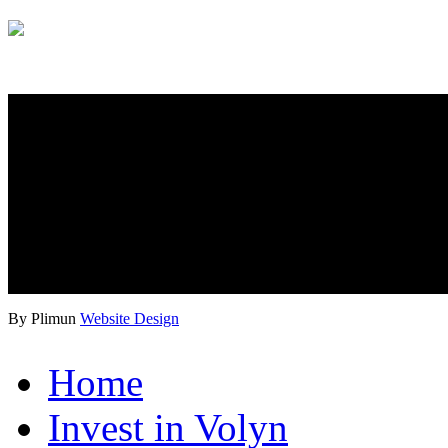
By Plimun
Website Design
Home
Invest in Volyn