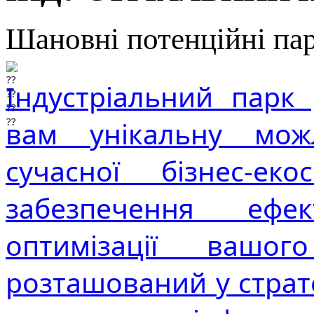
Шановні потенційні па
Індустріальний парк 
вам унікальну можл
сучасної бізнес-еко
забезпечення ефе
оптимізації вашо
розташований у страте