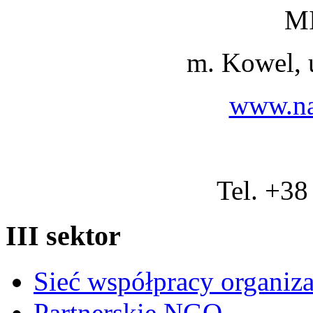
M
m. Kowel, 
www.na
Tel. +38
III sektor
Sieć współpracy organiz
Partnerskie NGO