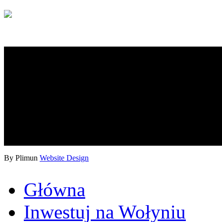
By Plimun
Website Design
Główna
Inwestuj na Wołyniu