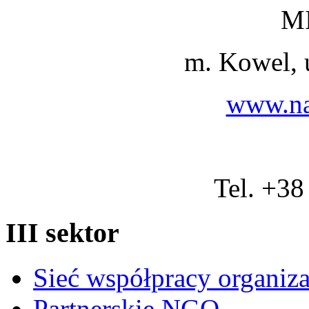
M
m. Kowel, 
www.na
Tel. +38
III sektor
Sieć współpracy organiz
Partnerskie NGO