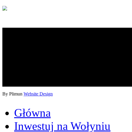
By Plimun
Website Design
Główna
Inwestuj na Wołyniu