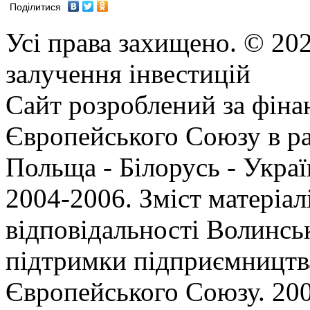
Поділитися
Усі права захищено. © 202
залучення інвестицій
Сайт розроблений за фіна
Європейського Союзу в р
Польща - Білорусь - Укр
2004-2006. Зміст матеріал
відповідальності Волинсь
підтримки підприємництва
Європейського Союзу. 200