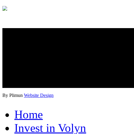
By Plimun
Website Design
Home
Invest in Volyn