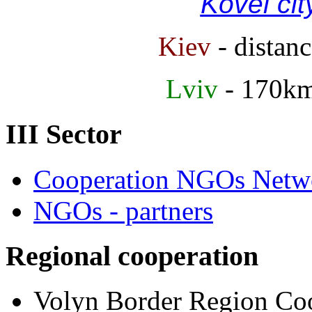
Kovel cit
Kiev
- distan
Lviv
- 170k
III Sector
Cooperation NGOs Netwo
NGOs - partners
Regional cooperation
Volyn Border Region Coo