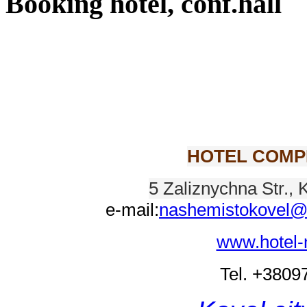
Booking hotel, conf.hall
HOTEL COMP
5 Zaliznychna Str., 
e-mail:
nashemistokovel@
www.hotel-
Tel. +380